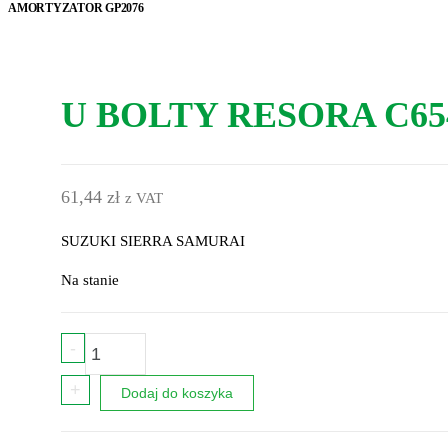
AMORTYZATOR GP2076
U BOLTY RESORA C65
61,44
zł
z VAT
SUZUKI SIERRA SAMURAI
Na stanie
ilość
-
U
+
BOLTY
Dodaj do koszyka
RESORA
C654