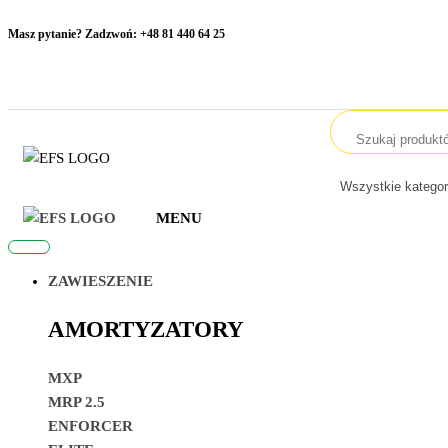
Przejdź
Masz pytanie? Zadzwoń:
+48 81 440 64 25
do
treści
EFS4WD
Zawieszenia
off road
camping
EFS4WD
Zawieszenia
MENU
off road
camping
ZAWIESZENIE
AMORTYZATORY
MXP
MRP 2.5
ENFORCER