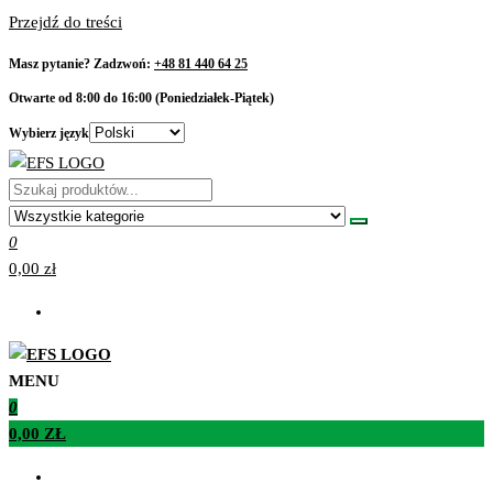
Przejdź do treści
Masz pytanie? Zadzwoń:
+48 81 440 64 25
Otwarte od 8:00 do 16:00 (Poniedziałek-Piątek)
Wybierz język
EFS4WD
Zawieszenia off road camping
0
0,00 zł
MENU
EFS4WD
Zawieszenia off road camping
0
0,00 ZŁ