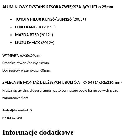
ALUMINIOWY DYSTANS RESORA ZWIĘKSZAJĄCY LIFT o 25mm
TOYOTA HILUX KUN26/GUN126
(2005+)
FORD RANGER
(2012+)
MAZDA BT50
(2012+)
ISUZU D-MAX
(2012+)
WYMIARY
: 60x
25
x140mm
Średnica otworu/śruby: 10mm
Do resorów o szerokości 60mm.
ZALECA SIĘ MONTAŻ DŁUŻSZYCH UBOLTÓW :
C454 (14x62x210mm)
Proszę sprawdzić długości amortyzatorów i przewodów hamulcowych przed
zamontowaniem.
Australijska marka EFS.
Nr kat. 10-1106
Informacje dodatkowe